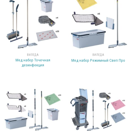
ВИЛЕДА
ВИЛЕДА
Мед набор Точечная
Мед набор Режимный Свеп Про
дезинфекция