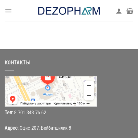
Skip
to
content
КОНТАКТЫ
Абзал
Торговый центр в Караганде
Магазин одежды в Караганде
Тел:
8 701 348 76 62
Адрес:
Офис 207, Бейбитшилик 8