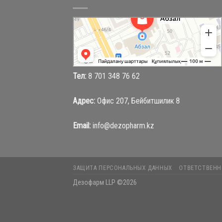
Абзал
Торговый центр в Караганде
Магазин одежды в Караганде
Тел:
8 701 348 76 62
Адрес:
Офис 207, Бейбитшилик 8
Email:
info@dezopharm.kz
ЗАЩИТА ПЕРСОНАЛЬНЫХ ДАННЫХ
ОТВЕТСТВЕНН
Дезофарм LLP ©2026