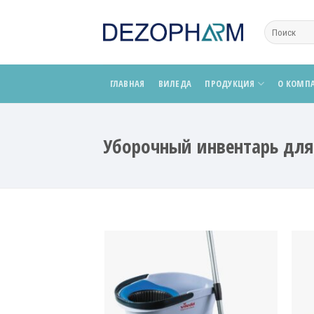
Skip
to
Search
for:
content
ГЛАВНАЯ
ВИЛЕДА
ПРОДУКЦИЯ
О КОМП
Уборочный инвентарь дл