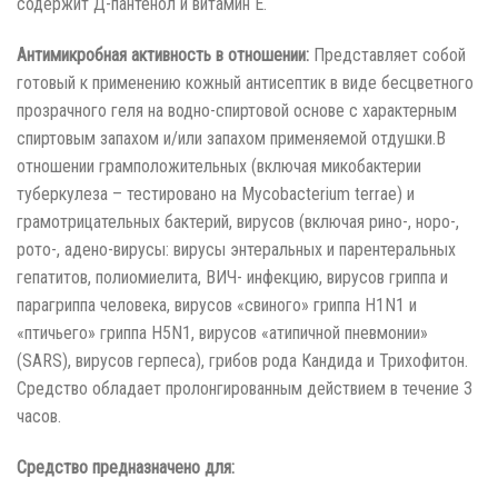
содержит Д-пантенол и витамин Е.
Антимикробная активность в отношении:
Представляет собой
готовый к применению кожный антисептик в виде бесцветного
прозрачного геля на водно-спиртовой основе с характерным
спиртовым запахом и/или запахом применяемой отдушки.В
отношении грамположительных (включая микобактерии
туберкулеза – тестировано на Mycobacterium terrae) и
грамотрицательных бактерий, вирусов (включая рино-, норо-,
рото-, адено-вирусы: вирусы энтеральных и парентеральных
гепатитов, полиомиелита, ВИЧ- инфекцию, вирусов гриппа и
парагриппа человека, вирусов «свиного» гриппа H1N1 и
«птичьего» гриппа H5N1, вирусов «атипичной пневмонии»
(SARS), вирусов герпеса), грибов рода Кандида и Трихофитон.
Средство обладает пролонгированным действием в течение 3
часов.
Средство предназначено для: