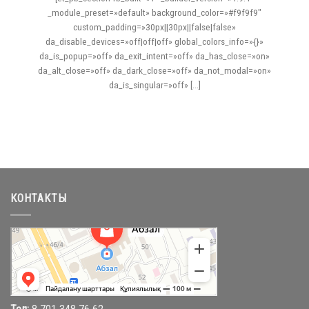
_module_preset=»default» background_color=»#f9f9f9″
custom_padding=»30px||30px||false|false»
da_disable_devices=»off|off|off» global_colors_info=»{}»
da_is_popup=»off» da_exit_intent=»off» da_has_close=»on»
da_alt_close=»off» da_dark_close=»off» da_not_modal=»on»
da_is_singular=»off» [...]
КОНТАКТЫ
Абзал
Торговый центр в Караганде
Магазин одежды в Караганде