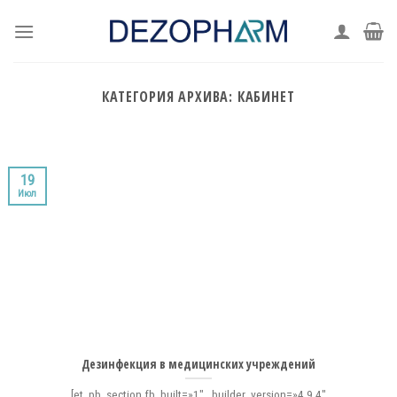
Skip
to
content
КАТЕГОРИЯ АРХИВА:
КАБИНЕТ
19
Июл
Дезинфекция в медицинских учреждений
[et_pb_section fb_built=»1″ _builder_version=»4.9.4″